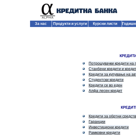
За нас
Продукти и услуги
Курсни листи
Годишн
КРЕДИТ
Потрошувачки кредити на 
Станбени кредити и креди
Кредити за купување на а
Студентски кредити
Кредити се во еден
Алфа лесен кредит
КРЕДИТ
Кредити за обртни средст
Гаранции
Инвестициони кредити
Рамковни кредити