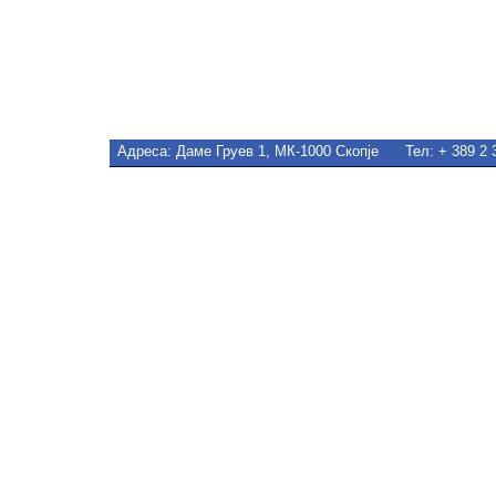
Адреса
: Даме Груев 1, МК-1000 Скопје Тел: + 389 2 