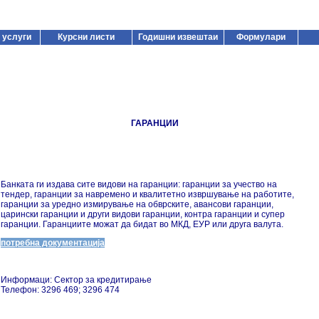
 услуги
Курсни листи
Годишни извештаи
Формулари
ГАРАНЦИИ
Банката ги издава сите видови на гаранции: гаранции за учество на
тендер, гаранции за навремено и квалитетно извршување на работите,
гаранции за уредно измирување на обврските, авансови гаранции,
царински гаранции и други видови гаранции, контра гаранции и супер
гаранции. Гаранциите можат да бидат во МКД, ЕУР или друга валута.
потребна документација
Информаци: Сектор за кредитирање
Телефон: 3296 469; 3296 474